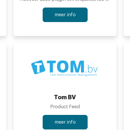
meer info
Mocht u vragen hebben dan kunt u altijd contact met ons opnemen via e-mail: info@sforsoftware.nl of telefonisch via 0342 745 295.
Tom BV
Product Feed
h register
meer info
y invoice