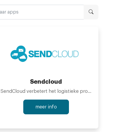
Sendcloud
SendCloud verbetert het logistieke proces van je webwinkel. Gebruik SendCloud om gemakkelijk PostNL & DHL pakketten & briefpost te verzenden. Ons gehele systeem functioneert in de cloud, zodat je er overal en altijd gebruik van kan maken. Bij SendCloud werken we niet met contracten, je kunt het systeem dus vrijblijvend proberen. Verzenden wordt goedkoper, sneller maar vooral gemakkelijker.
meer info
Voordelen van SendCloud: