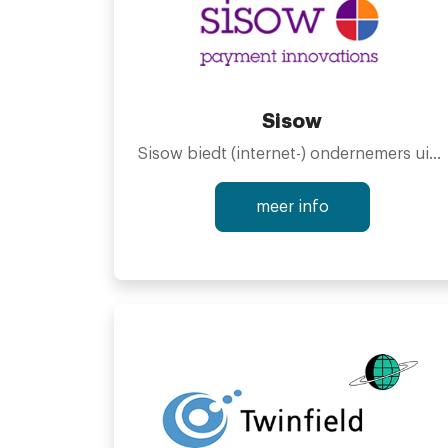
Pay in-store and online
Send and receive money
Sisow
Offers directly in the app
Sisow biedt (internet-) ondernemers uiteenlopende diensten en oplossingen aan voor digitale betaalmogelijkheden. Met als hoofddoel: een goed & betrouwbaar product bieden waar de klant zijn voordeel mee doet. Dit door te werken met lage tariefstellingen, géén abonnements- en opstartkosten. Daarnaast is Sisow voortdurend bezig met innoveren op het gebied van online betalingsverkeer. Wat is de vraag van de markt en wat heeft dit voor consequenties voor de toekomst? Door in te springen op deze ontwikkelingen blijft u het meeste rendement halen uit uw (internet-) onderneming.
Digital receipts
meer info
Connect loyalty club memberships
Create your own ads and use our cas
Connect your bank account or pay b
SEQR even works across borders, this means that you can send money to family and friends and shop in stores all over the world where SEQR is available (USA and Romania not included at the moment). It?s now possible to shop in thousands of stores, a complete list for your country can be found at SEQR.com.