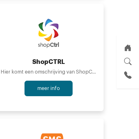
Geen maandelijkse kosten, geen abonnementskosten en
Nooit meer adresgegevens overtypen door de koppel
Automatische email met Track & Trace gegevens naar je
ShopCTRL
Mogelijkheid om briefpost te verwerken
Hier komt een omschrijving van ShopCTRL
Vaste prijs tot 30 kg voor alle pakketten
meer info
Wereldwijd verzenden
De labels rollen uit je printer of labelwriter en word
Je geeft de pakketten alleen maar af op het postkanto
Geen wachttijd bij het postkantoor