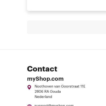
SEQR even works across borders, this means that you can send money to family and friends and shop in stores all over the world where SEQR is available (USA and Romania not included at the moment). It?s now possible to shop in thousands of stores, a complete list for your country can be found at
Contact
myShop.com
Noothoven van Goorstraat 11E
2806 RA Gouda
Nederland
support@myshop.com