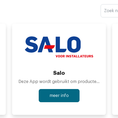
Salo
Deze App wordt gebruikt om producten vanuit het Salo systeem te synchroniseren met de webshop. Binnen de App kan o.a. worden bepaald welke producten in de webshop moeten komen en wat de webshopprijs is op basis van de inkoopprijs plus een marge.
meer info