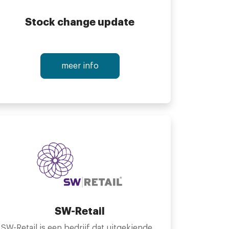
Stock change update
meer info
gratis proberen
SW-Retail
informatie
SW-Retail is een bedrijf dat uitgekiende kassasystemen bedenkt, ontwikkelt en verkoopt voor winkeliers. We richten ons op het MKB en hebben oplossingen voor vrijwel iedere branche. Onze aanpak is persoonlijk en no-nonsense. We zijn actief in heel Nederland.