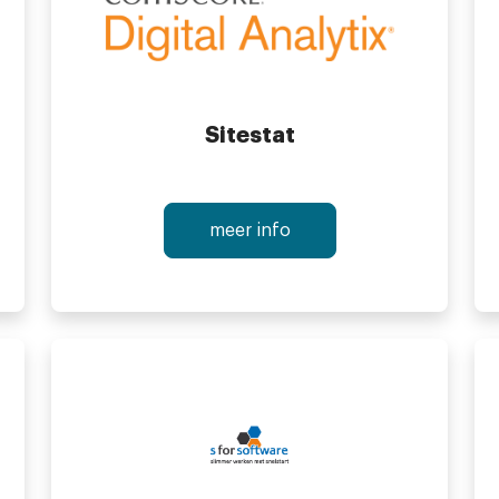
Sitestat
meer info
h register
y invoice