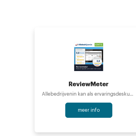
ReviewMeter
Allebedrijvenin kan als ervaringsdeskundige zeggen dat reviews plaatsen op je website tot gemiddeld 20% meer omzet leidt. Dit blijkt uit de cijfers van ruim 1.500 bedrijven die via Allebedrijvenin een Reviewmeter hebben geplaatst. Het pakket dat Allebedrijvenin u aanbiedt bestaat uit een Reviewmeter en een promotiepakket. Ons doel is om uw bedrijf te helpen om zoveel mogelijk positieve reviews te vergaren over uw bedrijf. Beoordelingen zijn namelijk dé manier om meer omzet te genereren. Tevens zorgt dit voor een betere zoekmachine(Google) ranking.
meer info