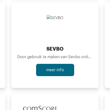
SEVBO
Door gebruik te maken van Sevbo online marketingtools vergroot uï¿½de kansen op extraï¿½omzet voor uw onderneming.ï¿½Metï¿½ons aanbod aan gespecialiseerdeï¿½diensten dieï¿½benoemt wordenï¿½alsï¿½affiliate marketing, cpm/cpc basedï¿½branding en lead generatie,ï¿½kunt u eenvoudig, overzichtelijk enï¿½met gemakï¿½de omzet van uw ondernemingï¿½vergroten zonder al teveel werk.
meer info