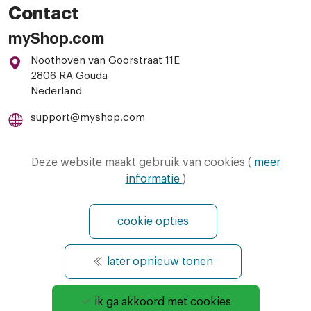
Contact
myShop.com
Noothoven van Goorstraat 11E
2806 RA Gouda
Nederland
support@myshop.com
085-8885033
Deze website maakt gebruik van cookies (
meer
informatie
)
cookie opties
later opnieuw tonen
© Copyright 2026 - MyShop.com - All Rights
Reserved
Algemene voorwaarden
|
AVG / GDPR (privacy)
|
Fair use
ik ga akkoord met cookies