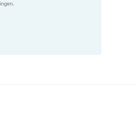
ingen.