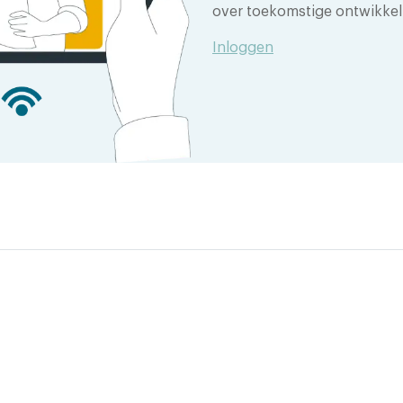
over toekomstige ontwikkel
Inloggen