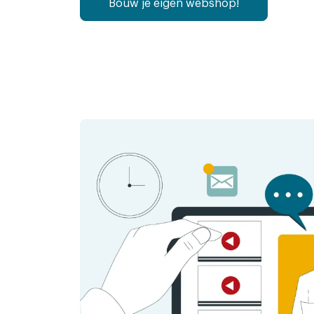
Bouw je eigen webshop!