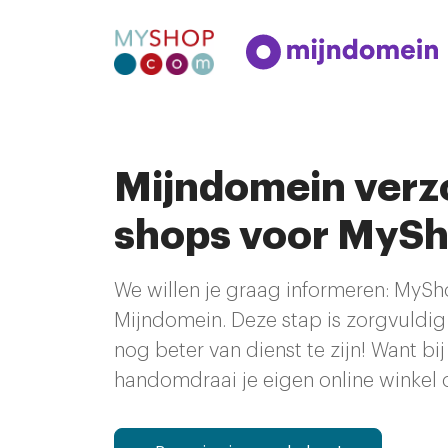
Mijndomein verz
shops voor MyS
We willen je graag informeren: MyS
Mijndomein. Deze stap is zorgvuldig
nog beter van dienst te zijn! Want bi
handomdraai je eigen online winkel 