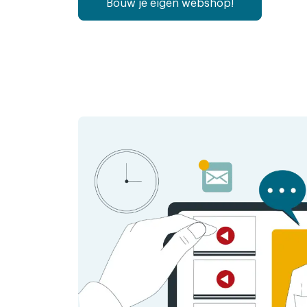
Bouw je eigen webshop!