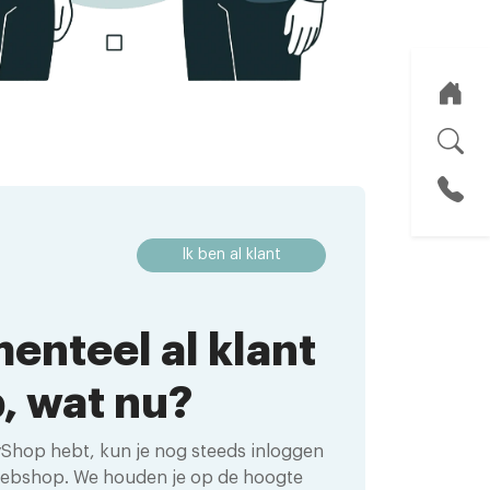
Ik ben al klant
enteel al klant
, wat nu?
yShop hebt, kun je nog steeds inloggen
ebshop. We houden je op de hoogte