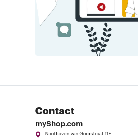
Contact
myShop.com
Noothoven van Goorstraat 11E