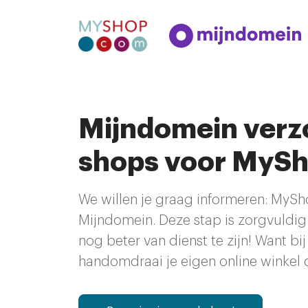
Mijndomein verz
shops voor MyS
We willen je graag informeren: MyS
Mijndomein. Deze stap is zorgvuldig
nog beter van dienst te zijn! Want bi
handomdraai je eigen online winkel 