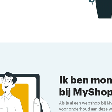
Ik ben mom
bij MyShop
Als je al een webshop bij M
voor onderhoud aan deze w