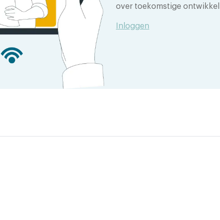
over toekomstige ontwikkel
Inloggen