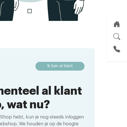
Ik ben al klant
enteel al klant
, wat nu?
yShop hebt, kun je nog steeds inloggen
ebshop. We houden je op de hoogte