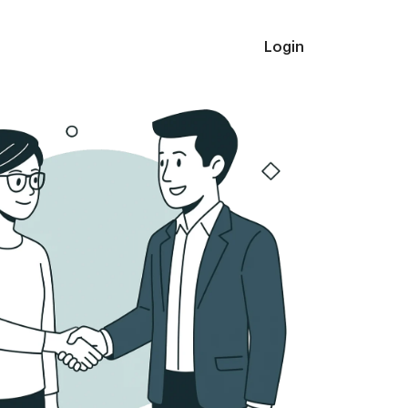
Login