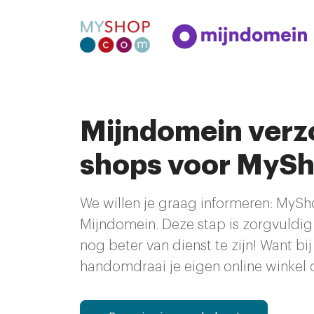
Mijndomein verz
shops voor MyS
We willen je graag informeren: MyS
Mijndomein. Deze stap is zorgvuldig
nog beter van dienst te zijn! Want bi
handomdraai je eigen online winkel 